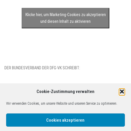
Klicke hier, um Marketing-Cookies zu akzeptieren
und diesen Inhalt zu aktivieren
DER BUNDESVERBAND DER DFG-VK SCHREIBT:
Cookie-Zustimmung verwalten
Wir verwenden Cookies, um unsere Website und unseren Service zu optimieren.
(c)2014-2026 DFG-VK Gruppe Köln. Inhaltlich verantwortlich: Christoph
Tophoven c/o Friedensbildungswerk Köln, Obenmarspforten 7-11,
Cookies akzeptieren
50667 Köln, kontakt@friedenkoeln.de. Bitte Haftungsausschluss
beachten!