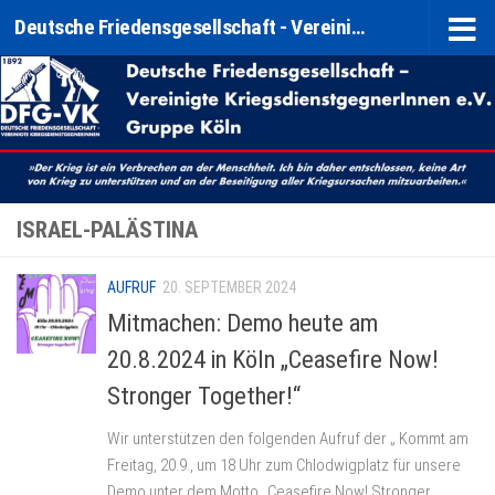
Deutsche Friedensgesellschaft - Vereinigte KriegsdienstgegnerInnen e. V. (DFG-VK) Gruppe Köln
Zum Inhalt springen
ISRAEL-PALÄSTINA
AUFRUF
20. SEPTEMBER 2024
Mitmachen: Demo heute am
20.8.2024 in Köln „Ceasefire Now!
Stronger Together!“
Wir unterstützen den folgenden Aufruf der „ Kommt am
Freitag, 20.9., um 18 Uhr zum Chlodwigplatz für unsere
Demo unter dem Motto „Ceasefire Now! Stronger