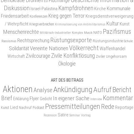
Demokratie
Drohnen
Flüchtlinge
EU
Diskussion
Kampfdrohnen
Kommunale
Israel-Palästina
Kirche
Friedensarbeit
Krieg gegen Terror
Kriegsdienstverweigerung
Konferenzen
Kultur
/ Wehrpflicht
Kunst
Kriegsverbrechen
Kriminalisierung von Antimilitarismus
Pazifismus
Menschenrechte
NATO
Musik
Militärisch-Industrieller Komplex
Rüstungsexporte
Rechtsprechung
Rüstungsindustrie
Rassismus
Schule
Völkerrecht
Vereinte Nationen
Solidarität
Waffenhandel
Zivile Konfliktlösung
Zivilcourage
Wirtschaft
Ziviler Ungehorsam
Ökologie
ART DES BEITRAGS
Aktionen
Ankündigung
Aufruf
Bericht
Analyse
Kommentar
Brief
In eigener Sache
Flyer
Erklärung
Gedicht
Interview
Pressemitteilungen
Rede
Lied
Reportage
Nachruf
Kunst
Podcast
Satire
Rezension
Seminar
Vortrag