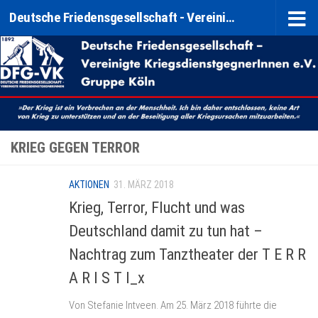
Deutsche Friedensgesellschaft - Vereinigte KriegsdienstgegnerInnen e. V. (DFG-VK) Gruppe Köln
Zum Inhalt springen
KRIEG GEGEN TERROR
AKTIONEN
31. MÄRZ 2018
Krieg, Terror, Flucht und was
Deutschland damit zu tun hat –
Nachtrag zum Tanztheater der T E R R
A R I S T I_x
Von Stefanie Intveen. Am 25. März 2018 führte die