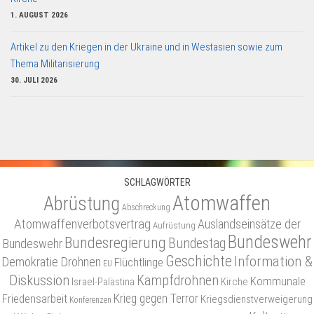
1. AUGUST 2026
Artikel zu den Kriegen in der Ukraine und in Westasien sowie zum
Thema Militarisierung
30. JULI 2026
SCHLAGWÖRTER
Atomwaffen
Abrüstung
Abschreckung
Atomwaffenverbotsvertrag
Auslandseinsätze der
Aufrüstung
Bundeswehr
Bundesregierung
Bundestag
Bundeswehr
Geschichte
Information &
Demokratie
Drohnen
Flüchtlinge
EU
Diskussion
Kampfdrohnen
Kommunale
Israel-Palästina
Kirche
Friedensarbeit
Krieg gegen Terror
Kriegsdienstverweigerung
Konferenzen