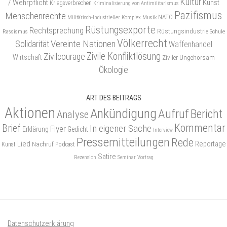
Kultur
/ Wehrpflicht
Kunst
Kriegsverbrechen
Kriminalisierung von Antimilitarismus
Pazifismus
Menschenrechte
NATO
Musik
Militärisch-Industrieller Komplex
Rüstungsexporte
Rechtsprechung
Rüstungsindustrie
Rassismus
Schule
Völkerrecht
Vereinte Nationen
Solidarität
Waffenhandel
Zivile Konfliktlösung
Zivilcourage
Wirtschaft
Ziviler Ungehorsam
Ökologie
ART DES BEITRAGS
Aktionen
Ankündigung
Aufruf
Bericht
Analyse
Kommentar
Brief
In eigener Sache
Flyer
Erklärung
Gedicht
Interview
Pressemitteilungen
Rede
Lied
Reportage
Nachruf
Kunst
Podcast
Satire
Rezension
Seminar
Vortrag
Datenschutzerklärung