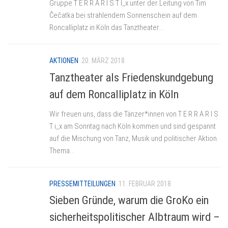
Gruppe T E R R A R I S T I_x unter der Leitung von Tim
Čečatka bei strahlendem Sonnenschein auf dem
Roncalliplatz in Köln das Tanztheater...
AKTIONEN
20. MÄRZ 2018
Tanztheater als Friedenskundgebung
auf dem Roncalliplatz in Köln
Wir freuen uns, dass die Tänzer*innen von T E R R A R I S
T i_x am Sonntag nach Köln kommen und sind gespannt
auf die Mischung von Tanz, Musik und politischer Aktion.
Thema...
PRESSEMITTEILUNGEN
11. FEBRUAR 2018
Sieben Gründe, warum die GroKo ein
sicherheitspolitischer Albtraum wird –