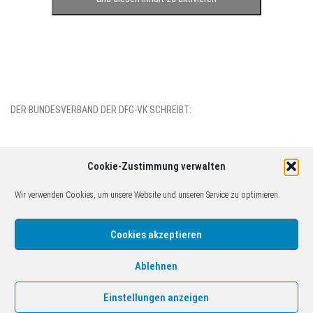
DER BUNDESVERBAND DER DFG-VK SCHREIBT:
Cookie-Zustimmung verwalten
Wir verwenden Cookies, um unsere Website und unseren Service zu optimieren.
(c)2014-2026 DFG-VK Gruppe Köln. Inhaltlich verantwortlich: Christoph
Tophoven c/o Friedensbildungswerk Köln, Obenmarspforten 7-11,
Cookies akzeptieren
50667 Köln, kontakt@friedenkoeln.de. Bitte Haftungsausschluss
beachten!
Ablehnen
Einstellungen anzeigen