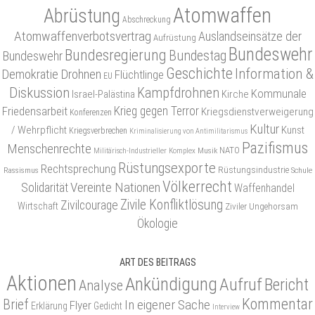
Atomwaffen
Abrüstung
Abschreckung
Atomwaffenverbotsvertrag
Auslandseinsätze der
Aufrüstung
Bundeswehr
Bundesregierung
Bundestag
Bundeswehr
Geschichte
Information &
Demokratie
Drohnen
Flüchtlinge
EU
Diskussion
Kampfdrohnen
Kommunale
Israel-Palästina
Kirche
Friedensarbeit
Krieg gegen Terror
Kriegsdienstverweigerung
Konferenzen
Kultur
/ Wehrpflicht
Kunst
Kriegsverbrechen
Kriminalisierung von Antimilitarismus
Pazifismus
Menschenrechte
NATO
Musik
Militärisch-Industrieller Komplex
Rüstungsexporte
Rechtsprechung
Rüstungsindustrie
Rassismus
Schule
Völkerrecht
Vereinte Nationen
Solidarität
Waffenhandel
Zivile Konfliktlösung
Zivilcourage
Wirtschaft
Ziviler Ungehorsam
Ökologie
ART DES BEITRAGS
Aktionen
Ankündigung
Aufruf
Bericht
Analyse
Kommentar
Brief
In eigener Sache
Flyer
Erklärung
Gedicht
Interview