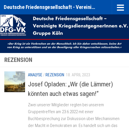
Deutsche Friedensgesellschaft - Vereinigte KriegsdienstgegnerInnen e. V. (DFG-VK) Gruppe Köln
Zum Inhalt springen
REZENSION
ANALYSE
/
REZENSION
18. APRIL 2023
Josef Opladen: „Wir (die Lämmer)
könnten auch etwas sagen!“
Zwei unserer Mitglieder regten bei unserem
Gruppentreffen am 23.6.2022 mit einer
Buchbesprechung zur Diskussion über Mechanismen
der Macht in Demokratien an. Es handelt sich um das