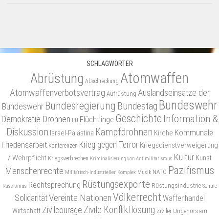
SCHLAGWÖRTER
Atomwaffen
Abrüstung
Abschreckung
Atomwaffenverbotsvertrag
Auslandseinsätze der
Aufrüstung
Bundeswehr
Bundesregierung
Bundestag
Bundeswehr
Geschichte
Information &
Demokratie
Drohnen
Flüchtlinge
EU
Diskussion
Kampfdrohnen
Kommunale
Israel-Palästina
Kirche
Friedensarbeit
Krieg gegen Terror
Kriegsdienstverweigerung
Konferenzen
Kultur
/ Wehrpflicht
Kunst
Kriegsverbrechen
Kriminalisierung von Antimilitarismus
Pazifismus
Menschenrechte
NATO
Musik
Militärisch-Industrieller Komplex
Rüstungsexporte
Rechtsprechung
Rüstungsindustrie
Rassismus
Schule
Völkerrecht
Vereinte Nationen
Solidarität
Waffenhandel
Zivile Konfliktlösung
Zivilcourage
Wirtschaft
Ziviler Ungehorsam