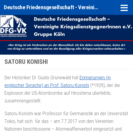
Deutsche Friedensgesellschaft - Vereinigte KriegsdienstgegnerInnen e. V. (DFG-VK) Gruppe Köln
Zum Inhalt springen
SATORU KONISHI
Der Historiker Dr. Guido Grünewald hat
Erinnerungen (in
englischer Sprache) an Prof. Satoru Konishi
(*1929), der die
Explosion der US-Atombombe auf Hiroshima überlebte,
zusammengestellt.
Satoru Konishi war Professor für Germanistik an der Universität
Tokio, hat sich für das – am 7.7.2017 von den Vereinten
Nationen beschlossene – Atomwaffenverbot eingesetzt und