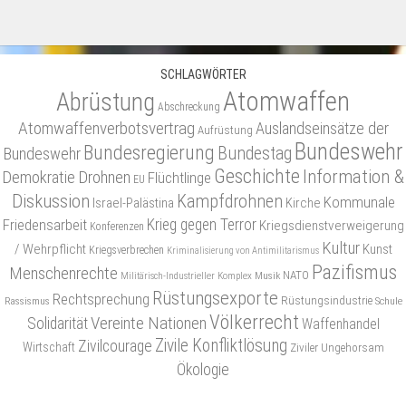
SCHLAGWÖRTER
Atomwaffen
Abrüstung
Abschreckung
Atomwaffenverbotsvertrag
Auslandseinsätze der
Aufrüstung
Bundeswehr
Bundesregierung
Bundestag
Bundeswehr
Geschichte
Information &
Demokratie
Drohnen
Flüchtlinge
EU
Diskussion
Kampfdrohnen
Kommunale
Israel-Palästina
Kirche
Friedensarbeit
Krieg gegen Terror
Kriegsdienstverweigerung
Konferenzen
Kultur
/ Wehrpflicht
Kunst
Kriegsverbrechen
Kriminalisierung von Antimilitarismus
Pazifismus
Menschenrechte
NATO
Musik
Militärisch-Industrieller Komplex
Rüstungsexporte
Rechtsprechung
Rüstungsindustrie
Rassismus
Schule
Völkerrecht
Vereinte Nationen
Solidarität
Waffenhandel
Zivile Konfliktlösung
Zivilcourage
Wirtschaft
Ziviler Ungehorsam
Ökologie