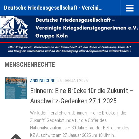
Deutsche Friedensgesellschaft - Vereinigte KriegsdienstgegnerInnen e. V. (DFG-VK) Gruppe Köln
Zum Inhalt springen
MENSCHENRECHTE
ANKÜNDIGUNG
26. JANUAR 2025
Erinnern: Eine Brücke für die Zukunft –
Auschwitz-Gedenken 27.1.2025
Wir laden herzlich ein: „Erinnern – eine Brücke in die
Zukunft“ Gedenkstunde für die Opfer des
Nationalsozialismus – 80 Jahre Tag der Befreiung des
KZ Auschwitz am 27. Januar 2025 um 18 Uhr in...