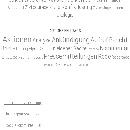
Waffenhandel
Zivile Konfliktlösung
Zivilcourage
Wirtschaft
Ziviler Ungehorsam
Ökologie
ART DES BEITRAGS
Aktionen
Ankündigung
Aufruf
Bericht
Analyse
Kommentar
Brief
In eigener Sache
Flyer
Erklärung
Gedicht
Interview
Pressemitteilungen
Rede
Lied
Reportage
Nachruf
Kunst
Podcast
Satire
Rezension
Seminar
Vortrag
Datenschutzerklärung
Haftungsausschluss
Cookie-Richtlinie (EU)