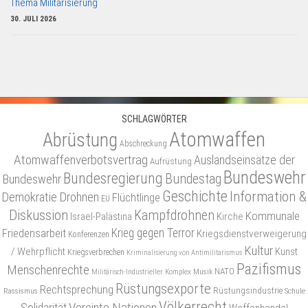
Thema Militarisierung
30. JULI 2026
SCHLAGWÖRTER
Atomwaffen
Abrüstung
Abschreckung
Atomwaffenverbotsvertrag
Auslandseinsätze der
Aufrüstung
Bundeswehr
Bundesregierung
Bundestag
Bundeswehr
Geschichte
Information &
Demokratie
Drohnen
Flüchtlinge
EU
Diskussion
Kampfdrohnen
Kommunale
Israel-Palästina
Kirche
Friedensarbeit
Krieg gegen Terror
Kriegsdienstverweigerung
Konferenzen
Kultur
/ Wehrpflicht
Kunst
Kriegsverbrechen
Kriminalisierung von Antimilitarismus
Pazifismus
Menschenrechte
NATO
Musik
Militärisch-Industrieller Komplex
Rüstungsexporte
Rechtsprechung
Rüstungsindustrie
Rassismus
Schule
Völkerrecht
Vereinte Nationen
Solidarität