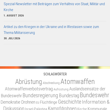
Spezial-Newsletter mit Beiträgen zum Verhältnis von Staat, Militär und
Kirche
1. AUGUST 2026
Artikel zu den Kriegen in der Ukraine und in Westasien sowie zum
Thema Militarisierung
30. JULI 2026
SCHLAGWÖRTER
Atomwaffen
Abrüstung
Abschreckung
Atomwaffenverbotsvertrag
Auslandseinsätze der
Aufrüstung
Bundeswehr
Bundesregierung
Bundestag
Bundeswehr
Geschichte
Information &
Demokratie
Drohnen
Flüchtlinge
EU
Diskussion
Kampfdrohnen
Kommunale
Israel-Palästina
Kirche