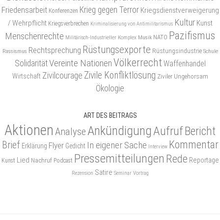
Friedensarbeit
Krieg gegen Terror
Kriegsdienstverweigerung
Konferenzen
Kultur
/ Wehrpflicht
Kunst
Kriegsverbrechen
Kriminalisierung von Antimilitarismus
Pazifismus
Menschenrechte
NATO
Musik
Militärisch-Industrieller Komplex
Rüstungsexporte
Rechtsprechung
Rüstungsindustrie
Rassismus
Schule
Völkerrecht
Vereinte Nationen
Solidarität
Waffenhandel
Zivile Konfliktlösung
Zivilcourage
Wirtschaft
Ziviler Ungehorsam
Ökologie
ART DES BEITRAGS
Aktionen
Ankündigung
Aufruf
Bericht
Analyse
Kommentar
Brief
In eigener Sache
Flyer
Erklärung
Gedicht
Interview
Pressemitteilungen
Rede
Lied
Reportage
Nachruf
Kunst
Podcast
Satire
Rezension
Seminar
Vortrag