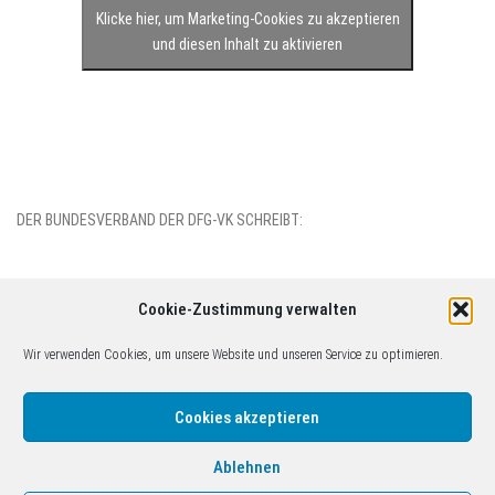
Klicke hier, um Marketing-Cookies zu akzeptieren
und diesen Inhalt zu aktivieren
DER BUNDESVERBAND DER DFG-VK SCHREIBT:
Cookie-Zustimmung verwalten
Wir verwenden Cookies, um unsere Website und unseren Service zu optimieren.
(c)2014-2026 DFG-VK Gruppe Köln. Inhaltlich verantwortlich: Christoph
Tophoven c/o Friedensbildungswerk Köln, Obenmarspforten 7-11,
Cookies akzeptieren
50667 Köln, kontakt@friedenkoeln.de. Bitte Haftungsausschluss
beachten!
Ablehnen