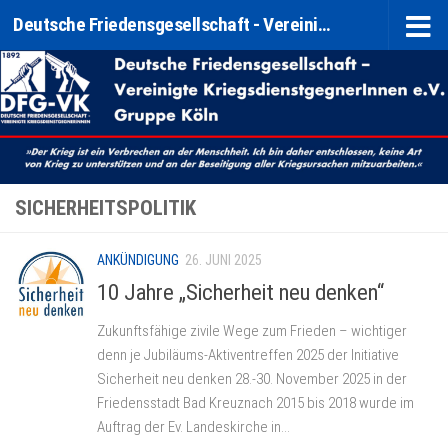
Deutsche Friedensgesellschaft - Vereinigte KriegsdienstgegnerInnen e. V. (DFG-VK) Gruppe Köln
Zum Inhalt springen
SICHERHEITSPOLITIK
ANKÜNDIGUNG
26. JUNI 2025
10 Jahre „Sicherheit neu denken“
Zukunftsfähige zivile Wege zum Frieden – wichtiger
denn je Jubiläums-Aktiventreffen 2025 der Initiative
Sicherheit neu denken 28.-30. November 2025 in der
Friedensstadt Bad Kreuznach 2015 bis 2018 wurde im
Auftrag der Ev. Landeskirche in...