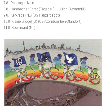
7.8.
Rasttag in Köln
8.8.
Hambacher Forst (Tagebau) – Jülich (Atommüll)
9.8.
Kerkrade (NL) (US-Panzerdepot)
10.8.
Kleine Brogel (B) (US-Atombomben-Standort)
11.8.
Roermond (NL)