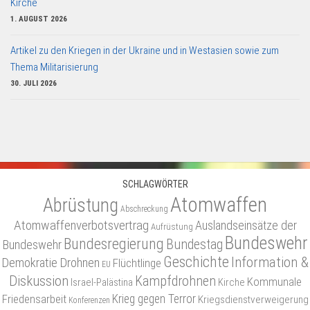
Kirche
1. AUGUST 2026
Artikel zu den Kriegen in der Ukraine und in Westasien sowie zum
Thema Militarisierung
30. JULI 2026
SCHLAGWÖRTER
Atomwaffen
Abrüstung
Abschreckung
Atomwaffenverbotsvertrag
Auslandseinsätze der
Aufrüstung
Bundeswehr
Bundesregierung
Bundestag
Bundeswehr
Geschichte
Information &
Demokratie
Drohnen
Flüchtlinge
EU
Diskussion
Kampfdrohnen
Kommunale
Israel-Palästina
Kirche
Friedensarbeit
Krieg gegen Terror
Kriegsdienstverweigerung
Konferenzen