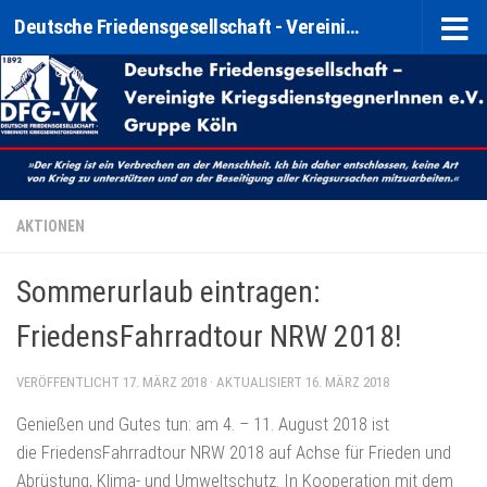
Deutsche Friedensgesellschaft - Vereinigte KriegsdienstgegnerInnen e. V. (DFG-VK) Gruppe Köln
Zum Inhalt springen
AKTIONEN
Sommerurlaub eintragen:
FriedensFahrradtour NRW 2018!
VERÖFFENTLICHT
17. MÄRZ 2018
· AKTUALISIERT
16. MÄRZ 2018
Genießen und Gutes tun: am 4. – 11. August 2018 ist
die FriedensFahrradtour NRW 2018 auf Achse für Frieden und
Abrüstung, Klima- und Umweltschutz. In Kooperation mit dem