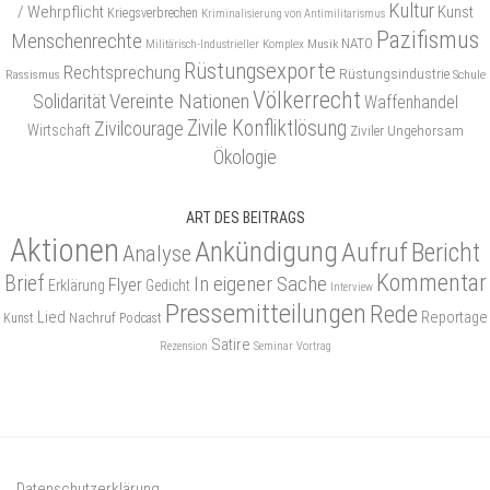
Kultur
/ Wehrpflicht
Kunst
Kriegsverbrechen
Kriminalisierung von Antimilitarismus
Pazifismus
Menschenrechte
NATO
Musik
Militärisch-Industrieller Komplex
Rüstungsexporte
Rechtsprechung
Rüstungsindustrie
Rassismus
Schule
Völkerrecht
Vereinte Nationen
Solidarität
Waffenhandel
Zivile Konfliktlösung
Zivilcourage
Wirtschaft
Ziviler Ungehorsam
Ökologie
ART DES BEITRAGS
Aktionen
Ankündigung
Aufruf
Bericht
Analyse
Kommentar
Brief
In eigener Sache
Flyer
Erklärung
Gedicht
Interview
Pressemitteilungen
Rede
Lied
Reportage
Nachruf
Kunst
Podcast
Satire
Rezension
Seminar
Vortrag
Datenschutzerklärung