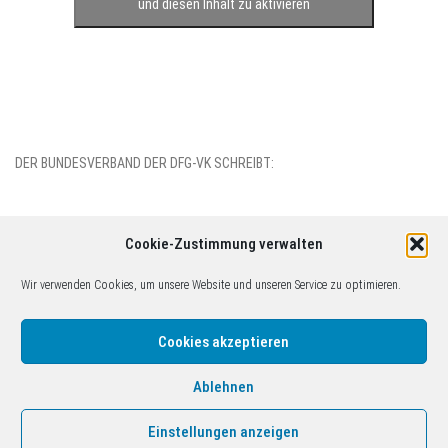
und diesen Inhalt zu aktivieren
DER BUNDESVERBAND DER DFG-VK SCHREIBT:
Cookie-Zustimmung verwalten
Wir verwenden Cookies, um unsere Website und unseren Service zu optimieren.
(c)2014-2026 DFG-VK Gruppe Köln. Inhaltlich verantwortlich: Christoph
Tophoven c/o Friedensbildungswerk Köln, Obenmarspforten 7-11,
Cookies akzeptieren
50667 Köln, kontakt@friedenkoeln.de. Bitte Haftungsausschluss
beachten!
Ablehnen
Einstellungen anzeigen