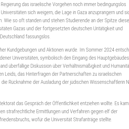
e Regierung das israelische Vorgehen noch immer bedingungslos
d Universitäten sich weigern, die Lage in Gaza anzuprangern und si
. Wie so oft standen und stehen Studierende an der Spitze diese
itäten Gazas und der fortgesetzten deutschen Untätigkeit und
in Deutschland fassungslos.
reicher Kundgebungen und Aktionen wurde. Im Sommer 2024 entsch
edener Universitäten, symbolisch den Eingang des Hauptgebäudes
land überfällige Diskussion über Verhältnismäßigkeit und Humanitä
en Leids, das Hinterfragen der Partnerschaften zu israelischen
und die Rücknahme der Ausladung der jüdischen Wissenschaftlerin 
ektorat das Gespräch der Öffentlichkeit entziehen wollte. Es kam
ten strafrechtliche Ermittlungen und Verfahren gegen elf der
edensbruchs, wofür die Universität Strafanträge stellte.