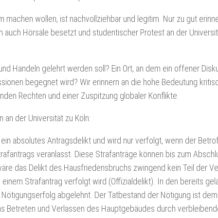
 machen wollen, ist nachvollziehbar und legitim. Nur zu gut erinne
n auch Hörsäle besetzt und studentischer Protest an der Universitä
 und Handeln gelehrt werden soll? Ein Ort, an dem ein offener Disk
ssionen begegnet wird? Wir erinnern an die hohe Bedeutung kritis
nden Rechten und einer Zuspitzung globaler Konflikte.
 an der Universität zu Köln:
ein absolutes Antragsdelikt und wird nur verfolgt, wenn der Betrof
 Strafantrags veranlasst. Diese Strafanträge können bis zum Abschl
re das Delikt des Hausfriedensbruchs zwingend kein Teil der Ve
inem Strafantrag verfolgt wird (Offizialdelikt). In den bereits ge
s Nötigungserfolg abgelehnt. Der Tatbestand der Nötigung ist de
 da das Betreten und Verlassen des Hauptgebäudes durch verbleiben