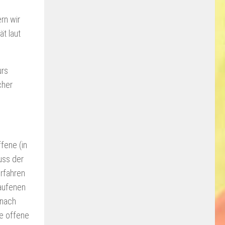
rn wir
t laut
urs
cher
fene (in
uss der
rfahren
laufenen
mnach
de offene