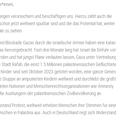
or*innen,
lungen verunsichern und beschäftigen uns. Hierzu zählt auch die
on jetzt weltweit spürbar sind und die das Potential hat, weiter
ale zu ziehen.
nd Blockade Gazas durch die israelische Armee haben eine katas
s hervorgebracht. Fast drei Monate lang hat Israel die Einfuhr vo
unden und hat jüngst Pläne verlauten lassen, Gaza unter Vertreibun
Stadt Rafah, die einst 1.5 Millionen palästinensischen Geflüchtet
 Kinder sind seit Oktober 2023 getötet worden, eine ganze Genera
te Gruppe an amputierten Kindern weltweit und durchlebt die größ
reinten Nationen und Menschenrechtsorganisationen wie Amnesty
elte Aushungern der palästinensischen Zivilbevölkerung an.
Zustand Protest, weltweit erheben Menschen ihre Stimmen für ein
nschen in Palästina aus. Auch in Deutschland regt sich Widerstand