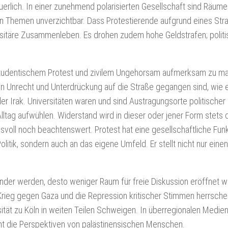
erlich. In einer zunehmend polarisierten Gesellschaft sind Räume
en Themen unverzichtbar. Dass Protestierende aufgrund eines Str
versitäre Zusammenleben. Es drohen zudem hohe Geldstrafen; polit
on studentischem Protest und zivilem Ungehorsam aufmerksam zu m
en Unrecht und Unterdrückung auf die Straße gegangen sind, wie 
Irak. Universitäten waren und sind Austragungsorte politischer 
lltag aufwühlen. Widerstand wird in dieser oder jener Form stets 
voll noch beachtenswert. Protest hat eine gesellschaftliche Funk
Politik, sondern auch an das eigene Umfeld. Er stellt nicht nur eine
nder werden, desto weniger Raum für freie Diskussion eröffnet wi
rieg gegen Gaza und die Repression kritischer Stimmen herrschen
sität zu Köln in weiten Teilen Schweigen. In überregionalen Medie
icht die Perspektiven von palästinensischen Menschen.