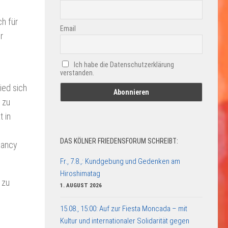
ch für
Email
r
Ich habe die Datenschutzerklärung
verstanden.
ied sich
 zu
t in
DAS KÖLNER FRIEDENSFORUM SCHREIBT:
Nancy
Fr., 7.8.,: Kundgebung und Gedenken am
Hiroshimatag
 zu
1. AUGUST 2026
15.08., 15:00: Auf zur Fiesta Moncada – mit
Kultur und internationaler Solidarität gegen