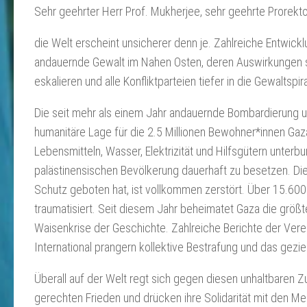
Sehr geehrter Herr Prof. Mukherjee, sehr geehrte Prorekt
die Welt erscheint unsicherer denn je. Zahlreiche Entwick
andauernde Gewalt im Nahen Osten, deren Auswirkungen sch
eskalieren und alle Konfliktparteien tiefer in die Gewaltspir
Die seit mehr als einem Jahr andauernde Bombardierung u
humanitäre Lage für die 2.5 Millionen Bewohner*innen Gaza
Lebensmitteln, Wasser, Elektrizität und Hilfsgütern unterb
palästinensischen Bevölkerung dauerhaft zu besetzen. Die 
Schutz geboten hat, ist vollkommen zerstört. Über 15.600
traumatisiert. Seit diesem Jahr beheimatet Gaza die größ
Waisenkrise der Geschichte. Zahlreiche Berichte der Ve
International prangern kollektive Bestrafung und das gezi
Überall auf der Welt regt sich gegen diesen unhaltbaren 
gerechten Frieden und drücken ihre Solidarität mit den Me