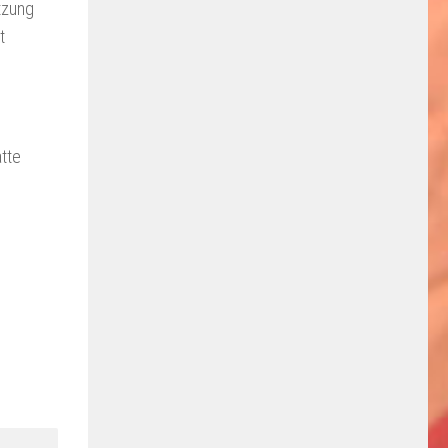
tzung
t
tte