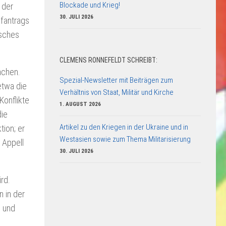
Blockade und Krieg!
 der
30. JULI 2026
afantrags
isches
CLEMENS RONNEFELDT SCHREIBT:
achen.
Spezial-Newsletter mit Beiträgen zum
etwa die
Verhältnis von Staat, Militär und Kirche
Konflikte
1. AUGUST 2026
die
Artikel zu den Kriegen in der Ukraine und in
tion; er
Westasien sowie zum Thema Militarisierung
n Appell
30. JULI 2026
rd.
 in der
n und