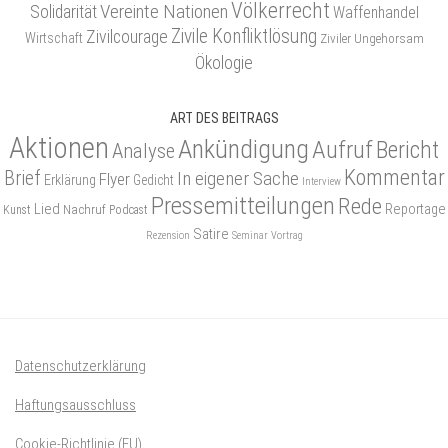
Völkerrecht
Vereinte Nationen
Solidarität
Waffenhandel
Zivile Konfliktlösung
Zivilcourage
Wirtschaft
Ziviler Ungehorsam
Ökologie
ART DES BEITRAGS
Aktionen
Ankündigung
Aufruf
Bericht
Analyse
Kommentar
Brief
In eigener Sache
Flyer
Erklärung
Gedicht
Interview
Pressemitteilungen
Rede
Lied
Reportage
Nachruf
Kunst
Podcast
Satire
Rezension
Seminar
Vortrag
Datenschutzerklärung
Haftungsausschluss
Cookie-Richtlinie (EU)