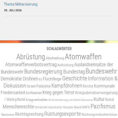
Thema Militarisierung
30. JULI 2026
SCHLAGWÖRTER
Atomwaffen
Abrüstung
Abschreckung
Atomwaffenverbotsvertrag
Auslandseinsätze der
Aufrüstung
Bundeswehr
Bundesregierung
Bundestag
Bundeswehr
Geschichte
Information &
Demokratie
Drohnen
Flüchtlinge
EU
Diskussion
Kampfdrohnen
Kommunale
Israel-Palästina
Kirche
Friedensarbeit
Krieg gegen Terror
Kriegsdienstverweigerung
Konferenzen
Kultur
/ Wehrpflicht
Kunst
Kriegsverbrechen
Kriminalisierung von Antimilitarismus
Pazifismus
Menschenrechte
NATO
Musik
Militärisch-Industrieller Komplex
Rüstungsexporte
Rechtsprechung
Rüstungsindustrie
Rassismus
Schule