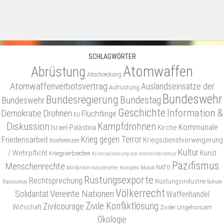
SCHLAGWÖRTER
Atomwaffen
Abrüstung
Abschreckung
Atomwaffenverbotsvertrag
Auslandseinsätze der
Aufrüstung
Bundeswehr
Bundesregierung
Bundestag
Bundeswehr
Geschichte
Information &
Demokratie
Drohnen
Flüchtlinge
EU
Diskussion
Kampfdrohnen
Kommunale
Israel-Palästina
Kirche
Friedensarbeit
Krieg gegen Terror
Kriegsdienstverweigerung
Konferenzen
Kultur
/ Wehrpflicht
Kunst
Kriegsverbrechen
Kriminalisierung von Antimilitarismus
Pazifismus
Menschenrechte
NATO
Musik
Militärisch-Industrieller Komplex
Rüstungsexporte
Rechtsprechung
Rüstungsindustrie
Rassismus
Schule
Völkerrecht
Vereinte Nationen
Solidarität
Waffenhandel
Zivile Konfliktlösung
Zivilcourage
Wirtschaft
Ziviler Ungehorsam
Ökologie