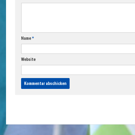
Name
*
Website