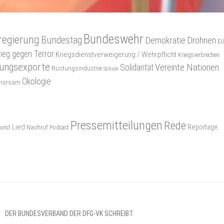
Bundeswehr
regierung
Bundestag
Demokratie
Drohnen
EU
rieg gegen Terror
Kriegsdienstverweigerung / Wehrpflicht
Kriegsverbrechen
ungsexporte
Vereinte Nationen
Solidarität
Rüstungsindustrie
Schule
Ökologie
gehorsam
Pressemitteilungen
Rede
Lied
Reportage
Nachruf
unst
Podcast
DER BUNDESVERBAND DER DFG-VK SCHREIBT: