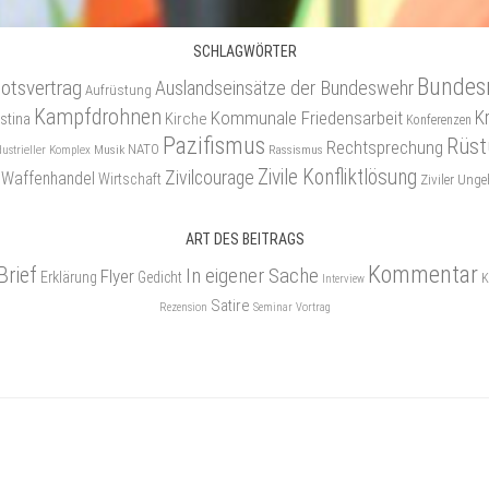
SCHLAGWÖRTER
Bundes
otsvertrag
Auslandseinsätze der Bundeswehr
Aufrüstung
Kampfdrohnen
Kommunale Friedensarbeit
K
stina
Kirche
Konferenzen
Pazifismus
Rüst
Rechtsprechung
NATO
Musik
Rassismus
dustrieller Komplex
Zivile Konfliktlösung
Zivilcourage
Waffenhandel
Wirtschaft
Ziviler Un
ART DES BEITRAGS
Kommentar
Brief
In eigener Sache
Flyer
Erklärung
Gedicht
K
Interview
Satire
Rezension
Seminar
Vortrag