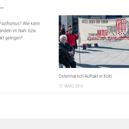
 …
Pazifismus? Wie kann
andeln im Nah- bzw.
ikt gelingen?
Ostermarsch-Auftakt in Köln
27. MÄRZ 2016