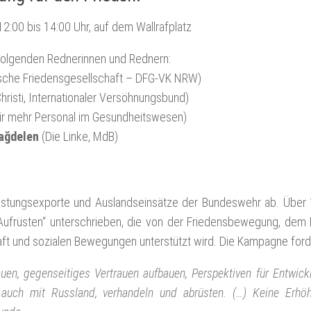
2:00 bis 14:00 Uhr, auf dem Wallrafplatz
folgenden Rednerinnen und Rednern:
che Friedensgesellschaft – DFG-VK NRW)
hristi, Internationaler Versöhnungsbund)
ür mehr Personal im Gesundheitswesen)
ağdelen
(Die Linke, MdB)
Rüstungsexporte und Auslandseinsätze der Bundeswehr ab. Über
Aufrüsten“ unterschrieben, die von der Friedensbewegung, dem
chaft und sozialen Bewegungen unterstützt wird. Die Kampagne ford
uen, gegenseitiges Vertrauen aufbauen, Perspektiven für Entwic
ik auch mit Russland, verhandeln und abrüsten. (…) Keine Erhö