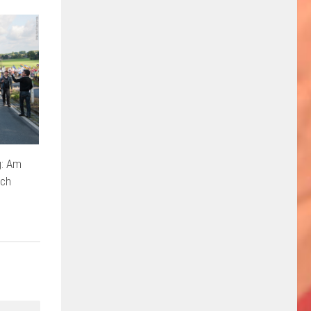
g: Am
ach