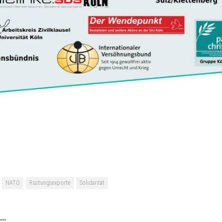
NATO
Rüstungsexporte
Solidarität
 …