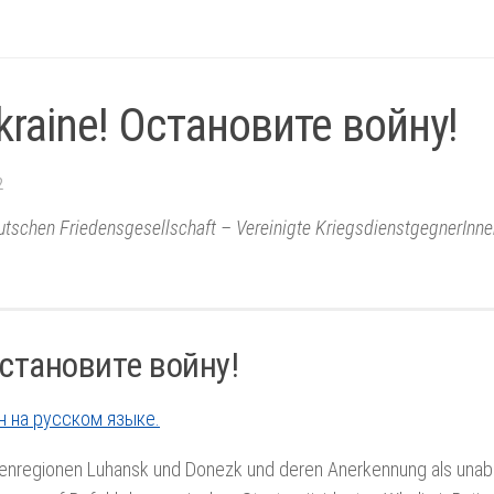
Ukraine! Остановите войну!
2
utschen Friedensgesellschaft – Vereinigte KriegsdienstgegnerInn
 Остановите войну!
пен на русском языке.
stenregionen Luhansk und Donezk und deren Anerkennung als una