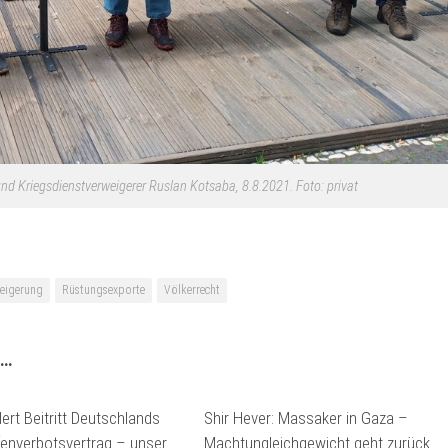
nd Kriegsdienstverweigerer Ruslan Kotsaba, 8.8.2021. Foto: privat
weigerung
Rüstungsexporte
Völkerrecht
 …
ert Beitritt Deutschlands
Shir Hever: Massaker in Gaza –
nverbotsvertrag – unser
Machtungleichgewicht geht zurück