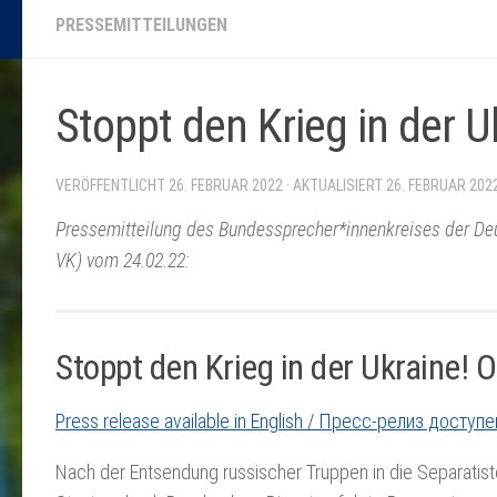
PRESSEMITTEILUNGEN
Stoppt den Krieg in der 
VERÖFFENTLICHT
26. FEBRUAR 2022
· AKTUALISIERT
26. FEBRUAR 202
Pressemitteilung des Bundessprecher*innenkreises der De
VK) vom 24.02.22:
Stoppt den Krieg in der Ukraine!
Press release available in English / Пресс-релиз досту
Nach der Entsendung russischer Truppen in die Separati