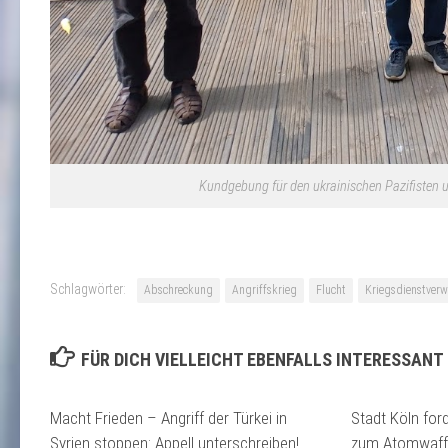
Kundgebung für den ukrainischen Pazifisten u
Schlagwörter:
Abschreckung
Angriffskrieg
Flucht
Kriegsdienstver
FÜR DICH VIELLEICHT EBENFALLS INTERESSANT
Macht Frieden – Angriff der Türkei in
Stadt Köln ford
Syrien stoppen: Appell unterschreiben!
zum Atomwaffe