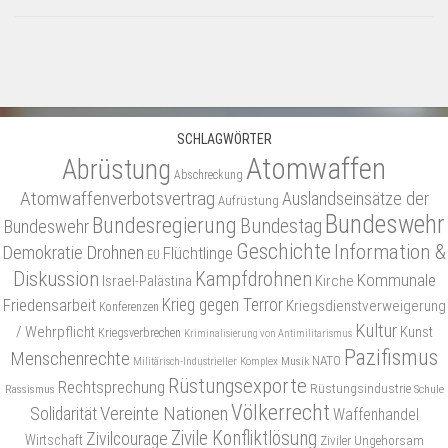
SCHLAGWÖRTER
Atomwaffen
Abrüstung
Abschreckung
Atomwaffenverbotsvertrag
Auslandseinsätze der
Aufrüstung
Bundeswehr
Bundesregierung
Bundestag
Bundeswehr
Geschichte
Information &
Demokratie
Drohnen
Flüchtlinge
EU
Diskussion
Kampfdrohnen
Kommunale
Israel-Palästina
Kirche
Friedensarbeit
Krieg gegen Terror
Kriegsdienstverweigerung
Konferenzen
Kultur
/ Wehrpflicht
Kunst
Kriegsverbrechen
Kriminalisierung von Antimilitarismus
Pazifismus
Menschenrechte
NATO
Musik
Militärisch-Industrieller Komplex
Rüstungsexporte
Rechtsprechung
Rüstungsindustrie
Rassismus
Schule
Völkerrecht
Vereinte Nationen
Solidarität
Waffenhandel
Zivile Konfliktlösung
Zivilcourage
Wirtschaft
Ziviler Ungehorsam