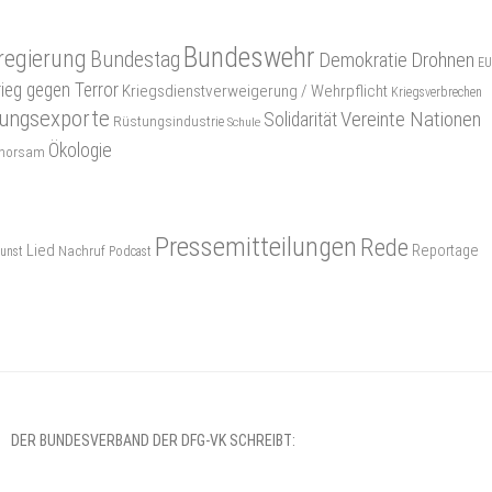
Bundeswehr
regierung
Bundestag
Demokratie
Drohnen
EU
rieg gegen Terror
Kriegsdienstverweigerung / Wehrpflicht
Kriegsverbrechen
ungsexporte
Vereinte Nationen
Solidarität
Rüstungsindustrie
Schule
Ökologie
gehorsam
Pressemitteilungen
Rede
Lied
Reportage
Nachruf
unst
Podcast
DER BUNDESVERBAND DER DFG-VK SCHREIBT: