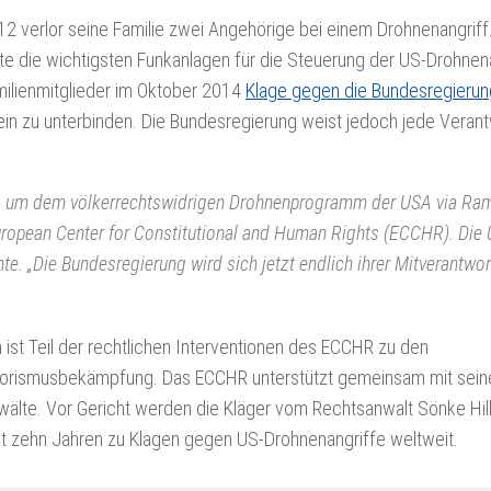
2012 verlor seine Familie zwei Angehörige bei einem Drohnenangriff
ute die wichtigsten Funkanlagen für die Steuerung der US-Drohnen
milienmitglieder im Oktober 2014
Klage gegen die Bundesregierun
tein zu unterbinden. Die Bundesregierung weist jedoch jede Veran
itt, um dem völkerrechtswidrigen Drohnenprogramm der USA via Ra
European Center for Constitutional and Human Rights (ECCHR). Die 
. „Die Bundesregierung wird sich jetzt endlich ihrer Mitverantwo
ist Teil der rechtlichen Interventionen des ECCHR zu den
orismusbekämpfung. Das ECCHR unterstützt gemeinsam mit sein
wälte. Vor Gericht werden die Kläger vom Rechtsanwalt Sönke Hi
fast zehn Jahren zu Klagen gegen US-Drohnenangriffe weltweit.