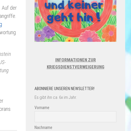
. Auf der
angriffe.
g
twortung
mstein
INFORMATIONEN ZUR
US-
KRIEGSDIENSTVERWEIGERUNG
rtung
ABONNIERE UNSEREN NEWSLETTER!
Es gibt ihn ca. 6x im Jahr.
er
Vorname
lbrans
Nachname