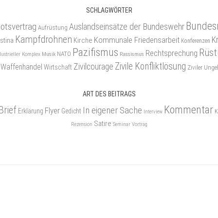
SCHLAGWÖRTER
Bundes
otsvertrag
Auslandseinsätze der Bundeswehr
Aufrüstung
Kampfdrohnen
Kommunale Friedensarbeit
K
stina
Kirche
Konferenzen
Pazifismus
Rüst
Rechtsprechung
NATO
Musik
Rassismus
dustrieller Komplex
Zivile Konfliktlösung
Zivilcourage
Waffenhandel
Wirtschaft
Ziviler Un
ART DES BEITRAGS
Kommentar
Brief
In eigener Sache
Flyer
Erklärung
Gedicht
K
Interview
Satire
Rezension
Seminar
Vortrag