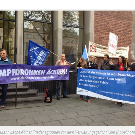
Mahnwache Kölner Friedensgruppen vor dem Verwaltungsgericht Köln (Appellhofp