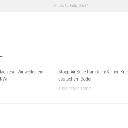
27.5.2015. Foto: privat.
 …
chlese: Wir wollen ein
Stopp Air Base Ramstein! Keinen Kri
NRW!
deutschem Boden!
3. SEPTEMBER 2017