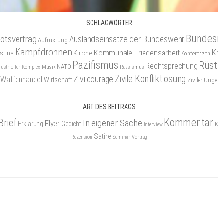
SCHLAGWÖRTER
Bundes
otsvertrag
Auslandseinsätze der Bundeswehr
Aufrüstung
Kampfdrohnen
Kommunale Friedensarbeit
K
stina
Kirche
Konferenzen
Pazifismus
Rüst
Rechtsprechung
NATO
Musik
Rassismus
dustrieller Komplex
Zivile Konfliktlösung
Zivilcourage
Waffenhandel
Wirtschaft
Ziviler Un
ART DES BEITRAGS
Kommentar
Brief
In eigener Sache
Flyer
Erklärung
Gedicht
K
Interview
Satire
Rezension
Seminar
Vortrag