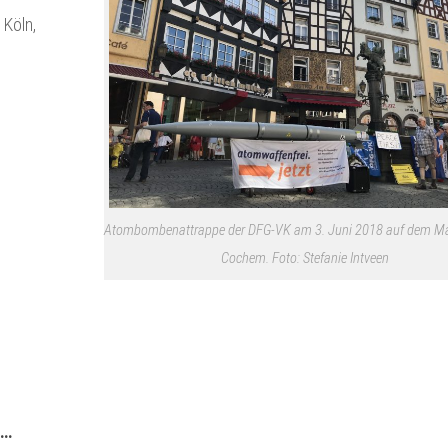
 Köln,
Atombombenattrappe der DFG-VK am 3. Juni 2018 auf dem Mar
Cochem. Foto: Stefanie Intveen
 …