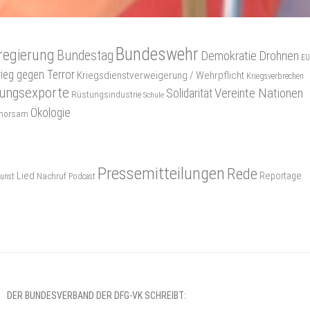
Bundeswehr
regierung
Bundestag
Demokratie
Drohnen
EU
rieg gegen Terror
Kriegsdienstverweigerung / Wehrpflicht
Kriegsverbrechen
ungsexporte
Vereinte Nationen
Solidarität
Rüstungsindustrie
Schule
Ökologie
gehorsam
Pressemitteilungen
Rede
Lied
Reportage
Nachruf
unst
Podcast
DER BUNDESVERBAND DER DFG-VK SCHREIBT: