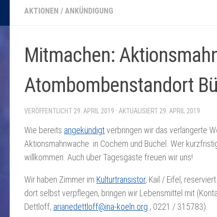
AKTIONEN
/
ANKÜNDIGUNG
Mitmachen: Aktionsmah
Atombombenstandort Bü
VERÖFFENTLICHT
29. APRIL 2019
· AKTUALISIERT
29. APRIL 2019
Wie bereits
angekündigt
verbringen wir das verlängerte W
Aktionsmahnwache in Cochem und Büchel. Wer kurzfristig 
willkommen. Auch über Tagesgäste freuen wir uns!
Wir haben Zimmer im
Kulturtransistor
, Kail / Eifel, reservier
dort selbst verpflegen, bringen wir Lebensmittel mit (Konta
Dettloff,
arianedettloff@ina-koeln.org
, 0221 / 315783).