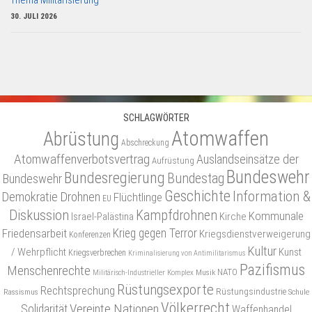
Thema Militarisierung
30. JULI 2026
SCHLAGWÖRTER
Atomwaffen
Abrüstung
Abschreckung
Atomwaffenverbotsvertrag
Auslandseinsätze der
Aufrüstung
Bundeswehr
Bundesregierung
Bundestag
Bundeswehr
Geschichte
Information &
Demokratie
Drohnen
Flüchtlinge
EU
Diskussion
Kampfdrohnen
Kommunale
Israel-Palästina
Kirche
Friedensarbeit
Krieg gegen Terror
Kriegsdienstverweigerung
Konferenzen
Kultur
/ Wehrpflicht
Kunst
Kriegsverbrechen
Kriminalisierung von Antimilitarismus
Pazifismus
Menschenrechte
NATO
Musik
Militärisch-Industrieller Komplex
Rüstungsexporte
Rechtsprechung
Rüstungsindustrie
Rassismus
Schule
Völkerrecht
Vereinte Nationen
Solidarität
Waffenhandel